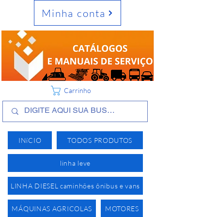
Minha conta
Carrinho
INíCIO
TODOS PRODUTOS
linha leve
LINHA DIESEL caminhões ônibus e vans
MÁQUINAS AGRICOLAS
MOTORES