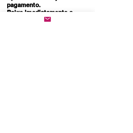
pagamento.
Baixe imediatamente o
pedido PDF.
Abre em qualquer
computador, celular,
notebook e leitores de
notebook.
Prático e rápido, pode ser
impresso
Quem Somos
Política de Privacidade
Políticas de cookies