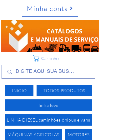
Minha conta
Carrinho
INíCIO
TODOS PRODUTOS
linha leve
LINHA DIESEL caminhões ônibus e vans
MÁQUINAS AGRICOLAS
MOTORES