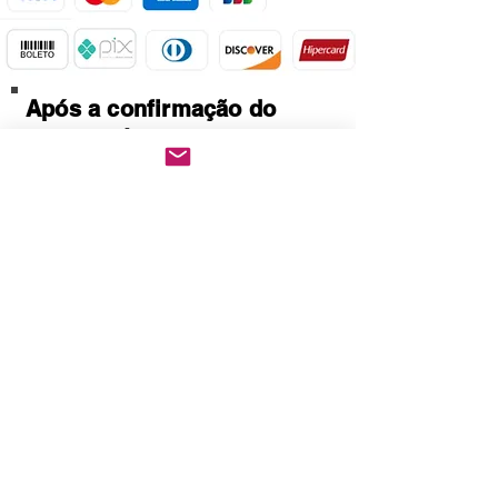
Após a confirmação do
pagamento.
Baixe imediatamente o
pedido PDF.
Abre em qualquer
computador, celular,
notebook e leitores de
notebook.
Prático e rápido, pode ser
impresso
Quem Somos