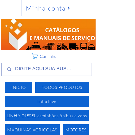
Minha conta
Carrinho
INíCIO
TODOS PRODUTOS
linha leve
LINHA DIESEL caminhões ônibus e vans
MÁQUINAS AGRICOLAS
MOTORES