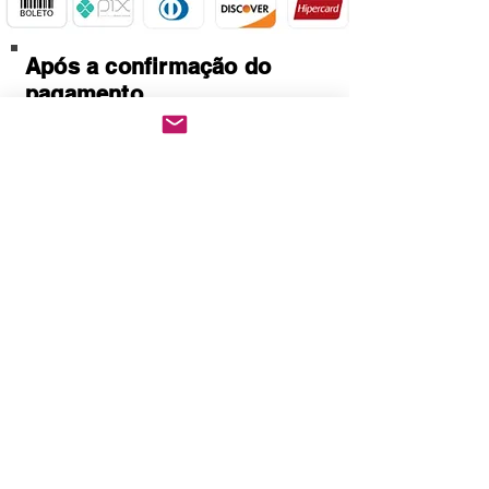
Após a confirmação do
pagamento.
Baixe imediatamente o
pedido PDF.
Abre em qualquer
computador, celular,
notebook e leitores de
notebook.
Prático e rápido, pode ser
impresso
Quem Somos
Política de Privacidade