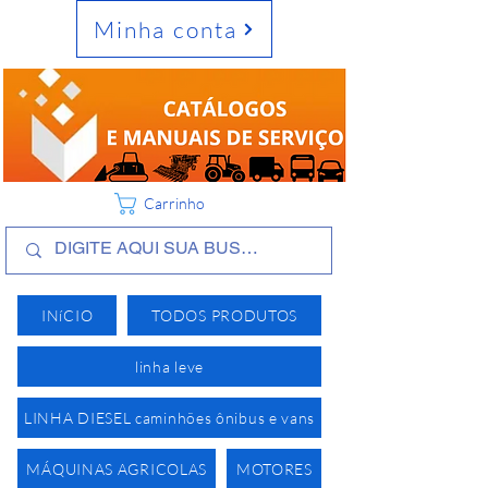
Minha conta
Carrinho
INíCIO
TODOS PRODUTOS
linha leve
LINHA DIESEL caminhões ônibus e vans
MÁQUINAS AGRICOLAS
MOTORES