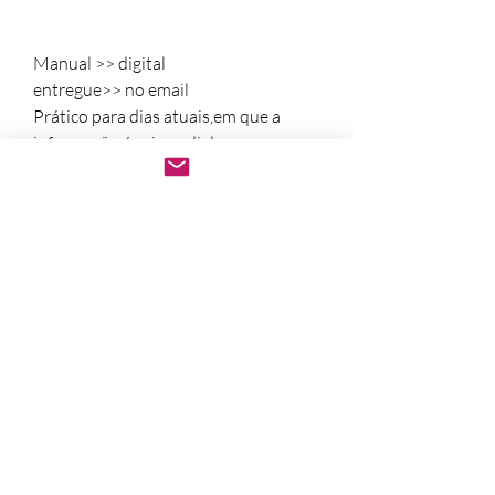
Manual >> digital
entregue>> no email
Prático para dias atuais,em que a
informação é primordial.para
desenvolvimento profissional.
Acesso “online” vitalicio
Leia a qualquer momento em seu
‘desktop’, telefone ou tablet
Após a confirmação do pagamento.
Enviamos o manual ou catálogo no e-
mail com,
O manual em pdf,
Abre em qualquer