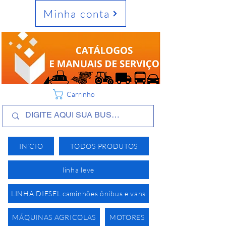
Minha conta
Carrinho
INíCIO
TODOS PRODUTOS
linha leve
LINHA DIESEL caminhões ônibus e vans
MÁQUINAS AGRICOLAS
MOTORES