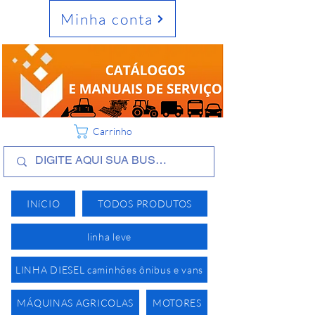
Minha conta
Carrinho
INíCIO
TODOS PRODUTOS
linha leve
LINHA DIESEL caminhões ônibus e vans
MÁQUINAS AGRICOLAS
MOTORES