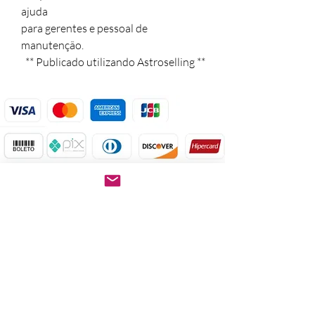
ajuda

para gerentes e pessoal de 
manutenção.

  ** Publicado utilizando Astroselling **
Após a confirmação do
pagamento.
Baixe imediatamente o
pedido PDF.
Abre em qualquer
computador, celular,
notebook e leitores de
notebook.