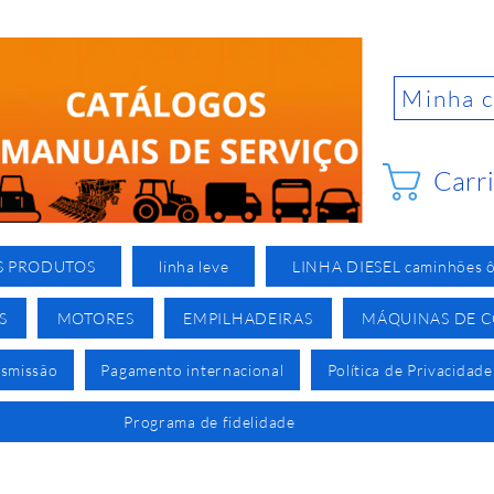
Minha 
Carr
S PRODUTOS
linha leve
LINHA DIESEL caminhões ô
S
MOTORES
EMPILHADEIRAS
MÁQUINAS DE 
nsmissão
Pagamento internacional
Política de Privacidade
Programa de fidelidade