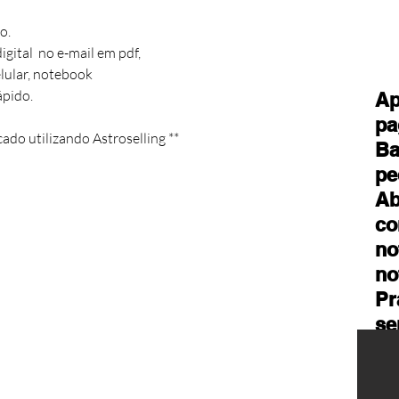
.

tal  no e-mail em pdf,  

ular, notebook

pido.

Ap
pa
cado utilizando Astroselling **
Ba
pe
Ab
co
no
no
Pr
se