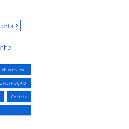
conta
inho
nibus e vans
CONSTRUÇÃO
Contato