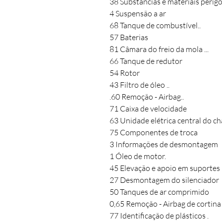
38 Substâncias e materiais perigo
4 Suspensão a ar 

68 Tanque de combustível..

57 Baterias 

81 Câmara do freio da mola ...

66 Tanque de redutor 

54 Rotor 

43 Filtro de óleo ..

.60 Remoção - Airbag..

71 Caixa de velocidade 

63 Unidade elétrica central do chas
75 Componentes de troca 

3 Informações de desmontagem 

1 Óleo de motor.

45 Elevação e apoio em suportes 

27 Desmontagem do silenciador 

50 Tanques de ar comprimido 

0,65 Remoção - Airbag de cortina

77 Identificação de plásticos .
