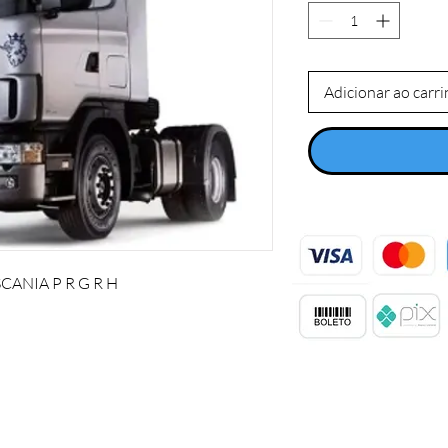
Adicionar ao carr
IA P R G R H 
