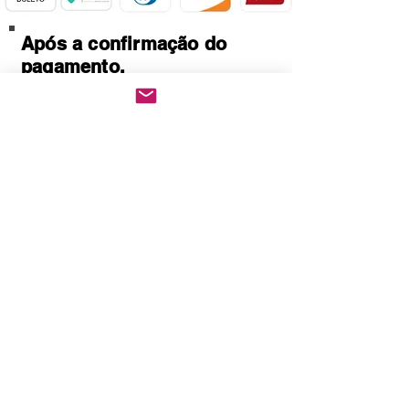
Após a confirmação do
pagamento.
Baixe imediatamente o
pedido PDF.
Abre em qualquer
computador, celular,
notebook e leitores de
notebook.
Prático e rápido, pode ser
impresso
Quem Somos
Política de Privacidade