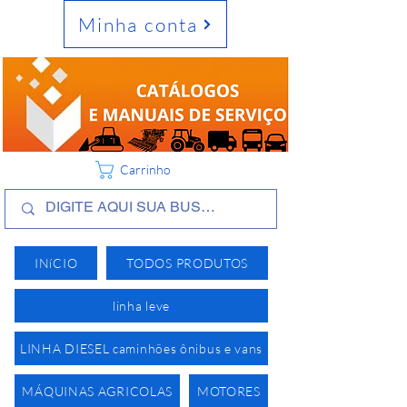
Minha conta
Carrinho
INíCIO
TODOS PRODUTOS
linha leve
LINHA DIESEL caminhões ônibus e vans
MÁQUINAS AGRICOLAS
MOTORES