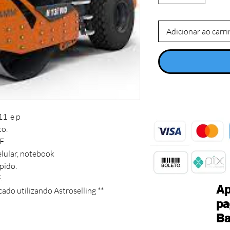
Adicionar ao carr
  e p 

o.

 

ular, notebook

pido.

 

Ap
cado utilizando Astroselling **
pa
Ba