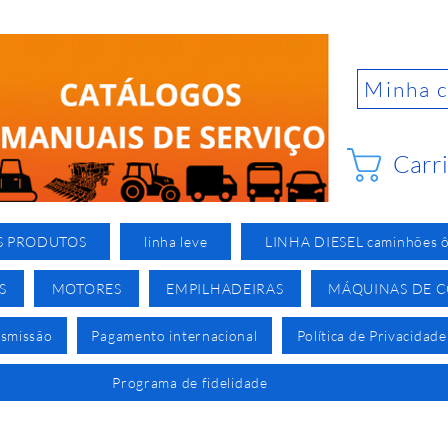
Minha 
Carr
S PRODUTOS
linha leve
LINHA DIESEL caminhões ô
S
MOTORES
EMPILHADEIRAS
MÁQUINAS DE 
nsmissão
Pagamento internacional
Política de Privacidade
Programa de fidelidade