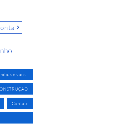
conta
inho
nibus e vans
CONSTRUÇÃO
Contato