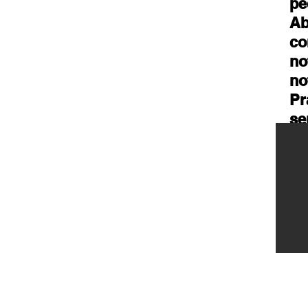
pe
Ab
co
no
no
Pr
se