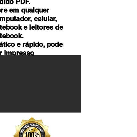
dido PDF.
re em qualquer
mputador, celular,
tebook e leitores de
tebook.
ático e rápido, pode
r impresso