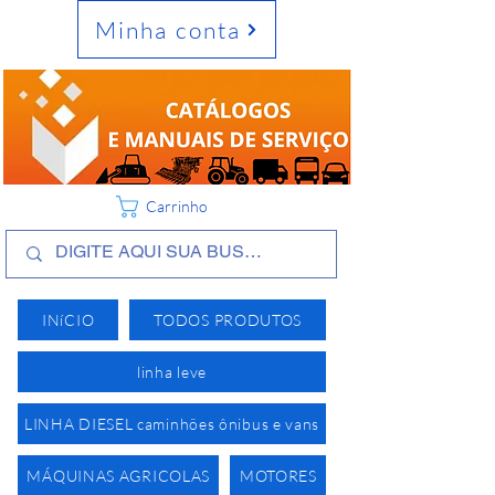
Minha conta
Carrinho
INíCIO
TODOS PRODUTOS
linha leve
LINHA DIESEL caminhões ônibus e vans
MÁQUINAS AGRICOLAS
MOTORES