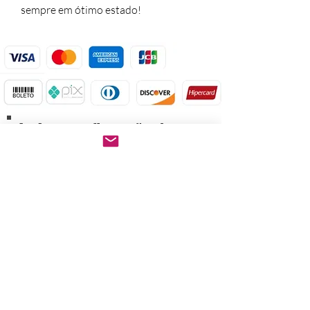
sempre em ótimo estado!
Após a confirmação do
pagamento.
Baixe imediatamente o
pedido PDF.
Abre em qualquer
computador, celular,
notebook e leitores de
notebook.
Prático e rápido, pode ser
impresso