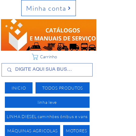
Minha conta
Carrinho
INíCIO
TODOS PRODUTOS
linha leve
LINHA DIESEL caminhões ônibus e vans
MÁQUINAS AGRICOLAS
MOTORES