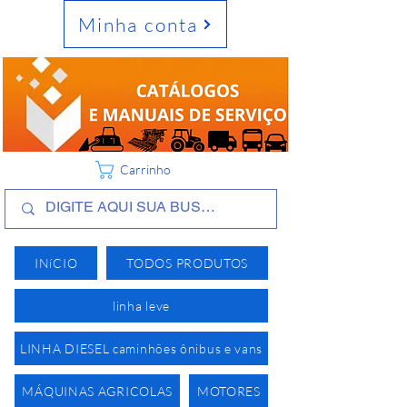
Minha conta
Carrinho
INíCIO
TODOS PRODUTOS
linha leve
LINHA DIESEL caminhões ônibus e vans
MÁQUINAS AGRICOLAS
MOTORES