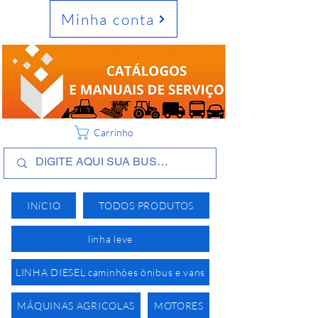
Minha conta
Carrinho
INíCIO
TODOS PRODUTOS
linha leve
LINHA DIESEL caminhões ônibus e vans
MÁQUINAS AGRICOLAS
MOTORES