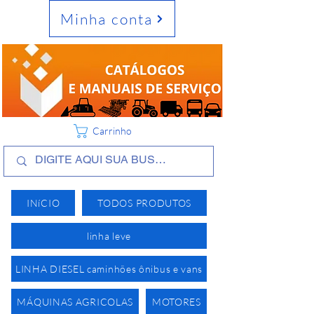
Minha conta
Carrinho
INíCIO
TODOS PRODUTOS
linha leve
LINHA DIESEL caminhões ônibus e vans
MÁQUINAS AGRICOLAS
MOTORES