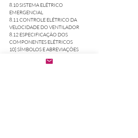
8.10 SISTEMA ELÉTRICO 
EMERGENCIAL

8.11 CONTROLE ELÉTRICO DA 
VELOCIDADE DO VENTILADOR

8.12 ESPECIFICAÇÃO DOS 
COMPONENTES ELÉTRICOS

10] SÍMBOLOS E ABREVIAÇÕES

11] DADOS DE ROTAÇÃO STALL E 
VALORES DE TEMPO DE CICLO

12] VALORES E PÓRTICOS 
VERIFICAÇÃO DE PRESSÃO

   Após a confirmação do pagamento. 

Enviamos imediatamente o pedido no 
e-mail em PDF. 

Abre em qualquer computador, celular, 