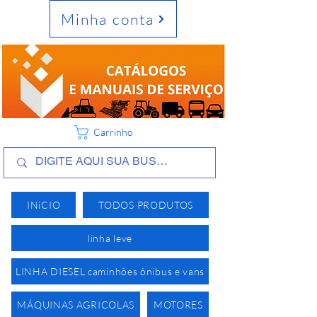
Minha conta
Carrinho
INíCIO
TODOS PRODUTOS
linha leve
LINHA DIESEL caminhões ônibus e vans
MÁQUINAS AGRICOLAS
MOTORES