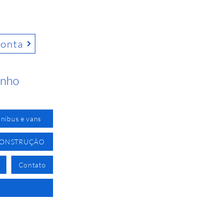
conta
inho
nibus e vans
CONSTRUÇÃO
Contato