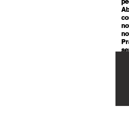
pe
Ab
co
no
no
Pr
se