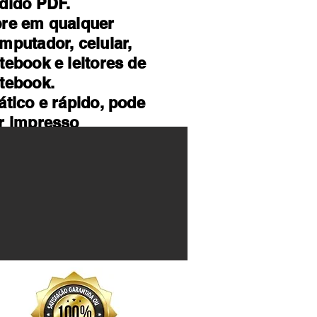
dido PDF.
re em qualquer
mputador, celular,
tebook e leitores de
tebook.
ático e rápido, pode
r impresso