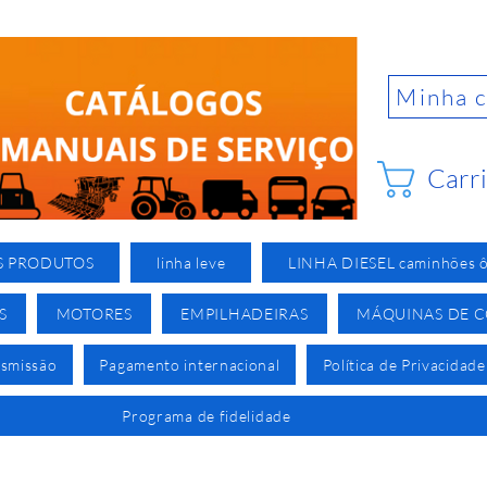
Minha 
Carr
S PRODUTOS
linha leve
LINHA DIESEL caminhões ô
S
MOTORES
EMPILHADEIRAS
MÁQUINAS DE 
nsmissão
Pagamento internacional
Política de Privacidade
Programa de fidelidade