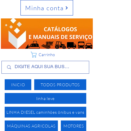
Minha conta
Carrinho
INíCIO
TODOS PRODUTOS
linha leve
LINHA DIESEL caminhões ônibus e vans
MÁQUINAS AGRICOLAS
MOTORES